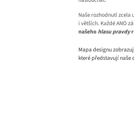
naslouchat.
Naše rozhodnutí zcela u
i větších. Každé ANO z
našeho
hlasu pravdy
r
Mapa designu zobrazuje
které představují naše d