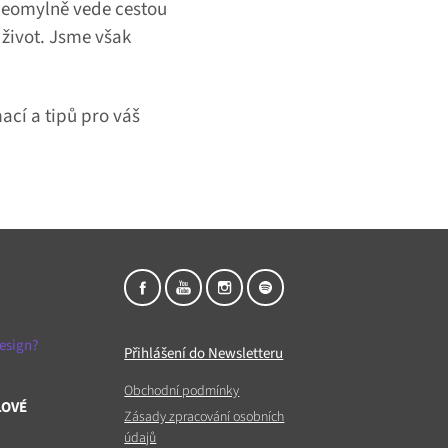
 neomylně vede cestou
 život. Jsme však
ací a tipů pro váš
esign?
Přihlášení do Newsletteru
Obchodní podmínky
LOVÉ
Zásady zpracování osobních
údajů