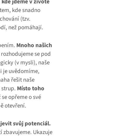
a kde jdeme v životě
stem, kde snadno
chování (tzv.
odí, než pomáhají.
apením.
Mnoho našich
 rozhodujeme se pod
gicky (v mysli), naše
si je uvědomíme,
aha řešit naše
 strup.
Místo toho
 se opřeme o své
ě otevření.
jevit svůj potenciál.
tí zbavujeme. Ukazuje