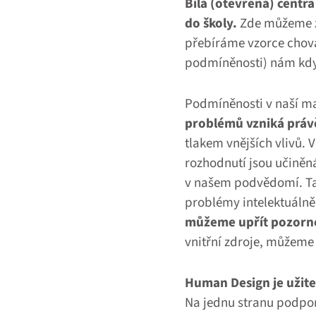
Bílá (otevřená) centra
do školy.
Zde můžeme zí
přebíráme vzorce chován
podmíněnosti) nám kdys
Podmíněnosti v naší m
problémů vzniká právě
tlakem vnějších vlivů. 
rozhodnutí jsou učiněná
v našem podvědomí. Tam
problémy intelektuálně 
můžeme upřít pozornos
vnitřní zdroje, můžeme
Human Design je užitečn
Na jednu stranu podpor