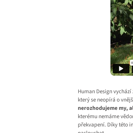
Human Design vychází z
který se neopírá o vněj
nerozhodujeme my, ale
kterému nemáme vědomý
překvapení. Díky této i