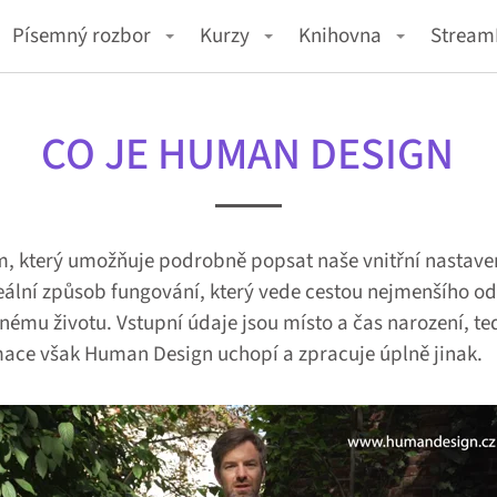
Písemný rozbor
Kurzy
Knihovna
Strea
CO JE HUMAN DESIGN
, který umožňuje podrobně popsat naše vnitřní nastavení
deální způsob fungování, který vede cestou nejmenšího o
nému životu. Vstupní údaje jsou místo a čas narození, ted
rmace však Human Design uchopí a zpracuje úplně jinak.