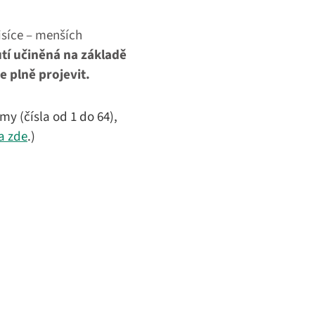
isíce – menších
í učiněná na základě
 plně projevit.
y (čísla od 1 do 64),
a zde
.)