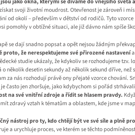
 jsou jako okna, kterými se díváme do vnějšího světa 
skat svoji životní moudrost. Otevřenost je zároveň i mí
í od okolí – především v dětství od rodičů. Tyto vzorce 
i pomohly v obtížné situaci, ale již dávno nám spíše šk
apě se dají snadno popsat a opět nejsou žádným překv
 proto, že nerespektujeme své přirozené nastavení
a
Vědecké studie ukázaly, že kdykoliv se rozhodujeme tzv. lo
 o několik desetin sekundy až několik sekund dříve, než 
 za nás rozhodují právě ony přejaté vzorce chování. Sn
je často jen zhoršuje, jako kdybychom si pořád strhávali
t na své vnitřní zdroje a řídit se hlasem pravdy.
Když
 mít zdravý vztah k tématům a oblastem, kde jsme v map
ý nástroj pro ty, kdo chtějí být ve své síle a plně pro
uje a urychluje proces, ve kterém se těchto podmíněnos