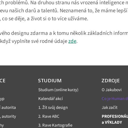
šich problémů. Na druhou stranu nás vrozená inteligence
jevu našich darů a talentů. Neznamená to, že máme lepší
o se děje, a život si o to více užíváme.
svého designu zdarma a k tomu několik základních inform
 když vyplníte své rodné údaje
zde
.
CE
STUDIUM
ZDROJE
Studium (online kurzy)
O Jakubovi
typ
Kalendář akcí
Co je Human d
 autorita
1. Žít svůj design
Jak začít
, autority
2. Rave ABC
PROFESIONÁ
a VÝKLADY
uhy
3. Rave Kartografie