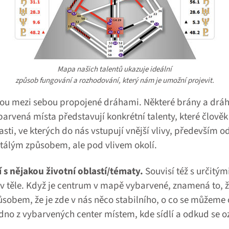
Mapa našich talentů ukazuje ideální
způsob fungování a rozhodování, který nám je umožní projevit.
jsou mezi sebou propojené dráhami. Některé brány a dráh
Vybarvená místa představují konkrétní talenty, které člově
sti, ve kterých do nás vstupují vnější vlivy, především od
tálým způsobem, ale pod vlivem okolí.
 s nějakou životní oblastí/tématy.
Souvisí též s určitým
v těle. Když je centrum v mapě vybarvené, znamená to, že
sobem, že je zde v nás něco stabilního, o co se můžeme o
dno z vybarvených center místem, kde sídlí a odkud se o