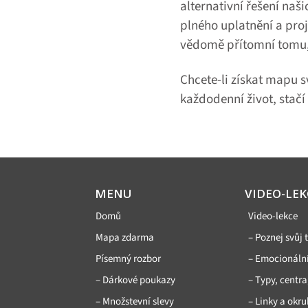
alternativní řešení na
plného uplatnění a pro
vědomě přítomní tomu, c
Chcete-li získat mapu 
každodenní život, stačí
MENU
VIDEO-LEK
Domů
Video-lekce
Mapa zdarma
– Poznej svůj 
Písemný rozbor
– Emocionální
– Dárkové poukazy
– Typy, centra
– Množstevní slevy
– Linky a okr