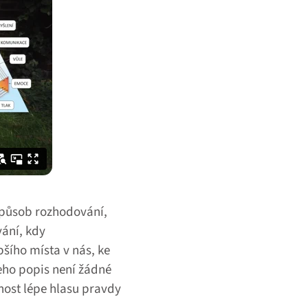
 způsob rozhodování,
vání, kdy
bšího místa v nás, ke
ho popis není žádné
nost lépe hlasu pravdy