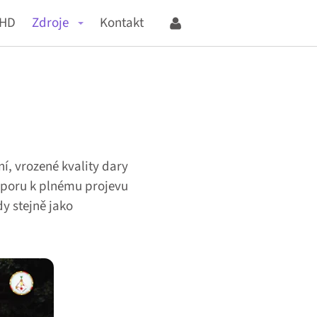
mHD
Zdroje
Kontakt
, vrozené kvality dary
dporu k plnému projevu
y stejně jako