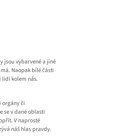
y jsou vybarvené a jiné
k má. Naopak bílé části
 lidí kolem nás.
i orgány či
 se v dané oblasti
přít. V naprosté
zývá náš hlas pravdy.