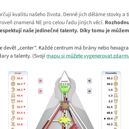
rčují kvalitu našeho života. Denně jich děláme stovky a t
ároveň znamená NE pro celou řadu jiných věcí.
Rozhodnut
espektují naše jedinečné talenty. Díky tomu je můžeme
 devět „center“. Každé centrum má brány nebo hexagram
ary a talenty. (Svoji
mapu si můžete vygenerovat zdarm