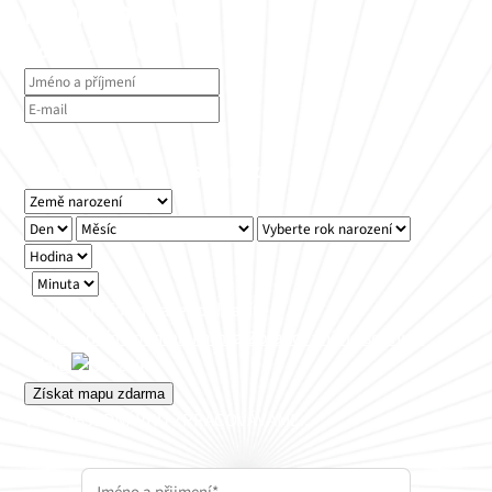
MAPA ZDARMA
Kontaktní údaje
Místo, datum a čas narození
Vyplněním formuláře souhlasíte
s
Obchodními podmínkami
a
Zpracováním osobních
údajů
Získat mapu zdarma
VAŠI OBJEDNÁVKU ZPRACOVÁVÁME...