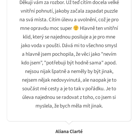
Děkuji vám za rozbor. Už teď cítím docela velké
vnitřní pohnutí, jakoby začala zapadat puzzle
na svá místa. Cítím úlevu a uvolnění, což je pro
mne opravdu moc super
Hlavně ten vnitřní
klid, který se najednou posiluje a je pro mne
jako voda v poušti. Dává mi to všechno smysl
a hlavně jsem pochopila, že věci jako "nevím
kdo jsem", "potřebuji být hodně sama" apod.
nejsou nijak špatně a neměly by být jinak,
nejsem nějak nedovyvinutá, ale naopak je to
součást mé cesty a je to tak v pořádku. Je to
úleva najednou se radovat z toho, co jsem si
myslela, že bych měla mít jinak.
Aliana Clarté