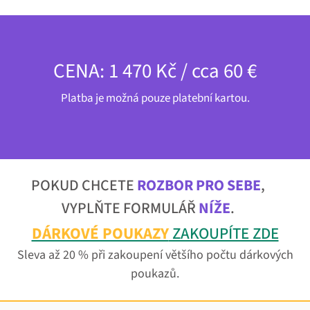
CENA: 1 470 Kč / cca 60 €
Platba je možná pouze platební kartou.
POKUD CHCETE
ROZBOR PRO SEBE
,
VYPLŇTE FORMULÁŘ
NÍŽE
.
DÁRKOVÉ POUKAZY
ZAKOUPÍTE ZDE
Sleva až 20 % při zakoupení většího počtu dárkových
poukazů.