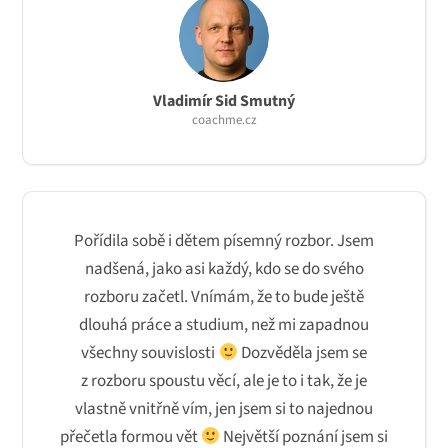
Vladimír Sid Smutný
coachme.cz
Pořídila sobě i dětem písemný rozbor. Jsem
nadšená, jako asi každý, kdo se do svého
rozboru začetl. Vnímám, že to bude ještě
dlouhá práce a studium, než mi zapadnou
všechny souvislosti
Dozvěděla jsem se
z rozboru spoustu věcí, ale je to i tak, že je
vlastně vnitřně vím, jen jsem si to najednou
přečetla formou vět
Největší poznání jsem si