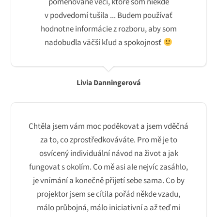
pomenované veci, ktoré som niekde
v podvedomí tušila ... Budem používať
hodnotne informácie z rozboru, aby som
nadobudla väčší kľud a spokojnosť
Livia Danningerová
Chtěla jsem vám moc poděkovat a jsem vděčná
za to, co zprostředkováváte. Pro mě je to
osvícený individuální návod na život a jak
fungovat s okolím. Co mě asi ale nejvíc zasáhlo,
je vnímání a konečně přijetí sebe sama. Co by
projektor jsem se cítila pořád někde vzadu,
málo průbojná, málo iniciativní a až teď mi