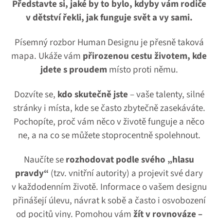
Představte si, jaké by to bylo, kdyby vám rodiče
v dětství řekli, jak funguje svět a vy sami.
Písemný rozbor Human Designu je přesně taková
mapa. Ukáže vám
přirozenou cestu životem, kde
jdete s proudem
místo proti němu.
Dozvíte se,
kdo skutečně jste
– vaše talenty, silné
stránky i místa, kde se často zbytečně zasekáváte.
Pochopíte, proč vám něco v životě funguje a něco
ne, a na co se můžete stoprocentně spolehnout.
Naučíte se
rozhodovat podle svého „hlasu
pravdy“
(tzv. vnitřní autority) a projevit své dary
v každodenním životě. Informace o vašem designu
přinášejí úlevu, návrat k sobě a často i osvobození
od pocitů viny. Pomohou vám
žít v rovnováze –