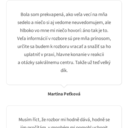
Bola som prekvapená, ako veľa vecí na mňa
sedelo a niečo si aj vedome neuvedomujem, ale
hlboko vo mne mi niečo hovorí: áno tak je to.
Veľa informácií v rozbore sú pre mňa prínosom,
určite sa budem k rozboru vracať a snažiť sa ho
uplatniť v praxi, hlavne konanie v reakcii
a otázky sakrálnemu centru. Takže už teď velký
dík.
Martina Peťková
Musím říct, že rozbor mi hodně dává, hodně se
jím pročítám, v mnohém mi pomohl uchopit