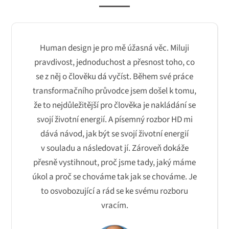
Human design je pro mě úžasná věc. Miluji
pravdivost, jednoduchost a přesnost toho, co
se z něj o člověku dá vyčíst. Během své práce
transformačního průvodce jsem došel k tomu,
že to nejdůležitější pro člověka je nakládání se
svojí životní energií. A písemný rozbor HD mi
dává návod, jak být se svojí životní energií
v souladu a následovat jí. Zároveň dokáže
přesně vystihnout, proč jsme tady, jaký máme
úkol a proč se chováme tak jak se chováme. Je
to osvobozující a rád se ke svému rozboru
vracím.