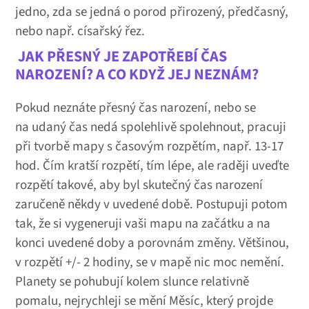
jedno, zda se jedná o porod přirozený, předčasný,
nebo např. císařský řez.
JAK PŘESNÝ JE ZAPOTŘEBÍ ČAS
NAROZENÍ?
A CO KDYŽ JEJ NEZNÁM?
Pokud neznáte přesný čas narození, nebo se
na udaný čas nedá spolehlivě spolehnout, pracuji
při tvorbě mapy s časovým rozpětím, např. 13-17
hod. Čím kratší rozpětí, tím lépe, ale raději uveďte
rozpětí takové, aby byl skutečný čas narození
zaručeně někdy v uvedené době. Postupuji potom
tak, že si vygeneruji vaši mapu na začátku a na
konci uvedené doby a porovnám změny. Většinou,
v rozpětí +/- 2 hodiny, se v mapě nic moc nemění.
Planety se pohubují kolem slunce relativně
pomalu, nejrychleji se mění Měsíc, který projde