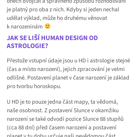
oněch dvojčat a správného způsobu rozhodování
je platný pro oba z nich. Kdyby si jeden nechal
udělat výklad, může ho druhému věnovat
k narozeninám
JAK SE LIŠÍ HUMAN DESIGN OD
ASTROLOGIE?
Přestože vstupní údaje jsou u HD i astrologie stejné
(čas a místo narození), jejich zpracování je velmi
odlišné. Postavení planet v čase narození je základ
pro tvorbu horoskopu.
U HD je to pouze jedna část mapy, ta vědomá,
naše osobnost. Z postavení Slunce v okamžiku
narození se také odvodí pozice Slunce 88 stupňů
(cca 88 dní) před časem narození a postavení
planet v tu dobu určuje naši nevědomou část,