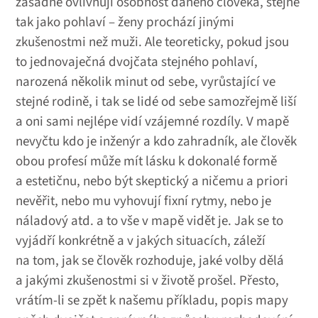
zásadně ovlivňují osobnost daného člověka, stejně
tak jako pohlaví – ženy prochází jinými
zkušenostmi než muži. Ale teoreticky, pokud jsou
to jednovaječná dvojčata stejného pohlaví,
narozená několik minut od sebe, vyrůstající ve
stejné rodině, i tak se lidé od sebe samozřejmě liší
a oni sami nejlépe vidí vzájemné rozdíly. V mapě
nevyčtu kdo je inženýr a kdo zahradník, ale člověk
obou profesí může mít lásku k dokonalé formě
a estetičnu, nebo být skeptický a ničemu a priori
nevěřit, nebo mu vyhovují fixní rytmy, nebo je
náladový atd. a to vše v mapě vidět je. Jak se to
vyjádří konkrétně a v jakých situacích, záleží
na tom, jak se člověk rozhoduje, jaké volby dělá
a jakými zkušenostmi si v životě prošel. Přesto,
vrátím-li se zpět k našemu příkladu, popis mapy