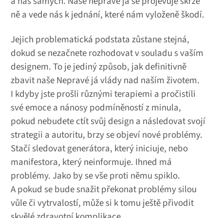
a nás samých. Naše nepravé já se projevuje skrze
ně a vede nás k jednání, které nám vyloženě škodí.
Jejich problematická podstata zůstane stejná,
dokud se nezačnete rozhodovat v souladu s vaším
designem. To je jediný způsob, jak definitivně
zbavit naše Nepravé já vlády nad naším životem.
I kdyby jste prošli různými terapiemi a pročistili
své emoce a nánosy podmíněností z minula,
pokud nebudete ctít svůj design a následovat svojí
strategii a autoritu, brzy se objeví nové problémy.
Stačí sledovat generátora, který iniciuje, nebo
manifestora, který neinformuje. Ihned má
problémy. Jako by se vše proti němu spiklo.
A pokud se bude snažit překonat problémy silou
vůle či vytrvalostí, může si k tomu ještě přivodit
skvělé zdravotní komplikace.