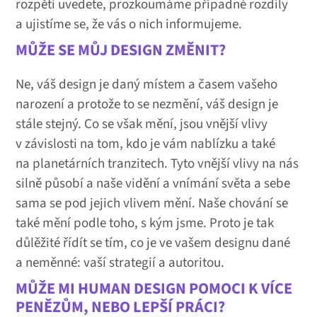
rozpětí uvedete, prozkoumáme případné rozdíly
a ujistíme se, že vás o nich informujeme.
MŮŽE SE MŮJ DESIGN ZMĚNIT?
Ne, váš design je daný místem a časem vašeho
narození a protože to se nezmění, váš design je
stále stejný. Co se však mění, jsou vnější vlivy
v závislosti na tom, kdo je vám nablízku a také
na planetárních tranzitech. Tyto vnější vlivy na nás
silně působí a naše vidění a vnímání světa a sebe
sama se pod jejich vlivem mění. Naše chování se
také mění podle toho, s kým jsme. Proto je tak
důlěžité řídít se tím, co je ve vašem designu dané
a neměnné: vaší strategií a autoritou.
MŮŽE MI HUMAN DESIGN POMOCI K VÍCE
PENĚZŮM, NEBO LEPŠÍ PRÁCI?