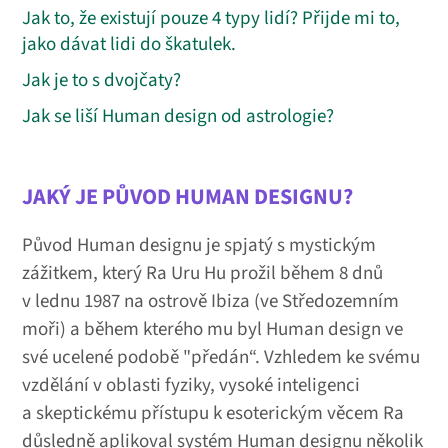
Jak to, že existují pouze 4 typy lidí? Přijde mi to,
jako dávat lidi do škatulek.
Jak je to s dvojčaty?
Jak se liší Human design od astrologie?
JAKÝ JE PŮVOD HUMAN DESIGNU?
Původ Human designu je spjatý s mystickým
zážitkem, který Ra Uru Hu prožil během 8 dnů
v lednu 1987 na ostrově Ibiza (ve Středozemním
moři) a během kterého mu byl Human design ve
své ucelené podobě "předán“. Vzhledem ke svému
vzdělání v oblasti fyziky, vysoké inteligenci
a skeptickému přístupu k esoterickým věcem Ra
důsledně aplikoval systém Human designu několik