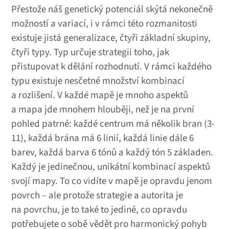
Přestože náš genetický potenciál skýtá nekonečně
možností a variací, i v rámci této rozmanitosti
existuje jistá generalizace, čtyři základní skupiny,
čtyři typy. Typ určuje strategii toho, jak
přistupovat k dělání rozhodnutí. V rámci každého
typu existuje nesčetné množství kombinací
a rozlišení. V každé mapě je mnoho aspektů
a mapa jde mnohem hlouběji, než je na první
pohled patrné: každé centrum má několik bran (3-
11), každá brána má 6 linií, každá linie dále 6
barev, každá barva 6 tónů a každý tón 5 základen.
Každý je jedinečnou, unikátní kombinací aspektů
svojí mapy. To co vidíte v mapě je opravdu jenom
povrch – ale protože strategie a autorita je
na povrchu, je to také to jediné, co opravdu
potřebujete o sobě vědět pro harmonický pohyb