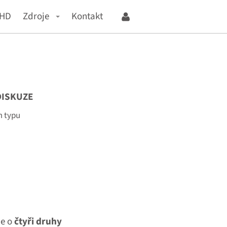
mHD
Zdroje
Kontakt
DISKUZE
m typu
le o
čtyři druhy