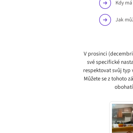
Kdy má M
Jak můž
V prosinci (decembri
své specifické nast
respektovat svůj typ
Můžete se z tohoto 
obohatí