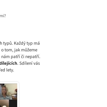
ými?
ch typů. Každý typ má
li o tom, jak můžeme
nám patří či nepatří.
ílejících
. Sdílení vás
ed lety.