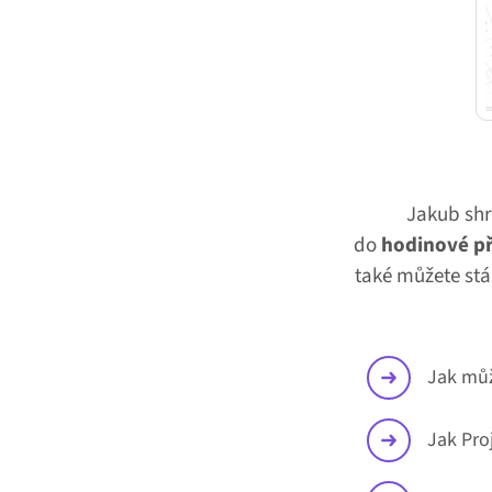
Jakub shrn
do
hodinové p
také můžete stá
Jak může
Jak Pro