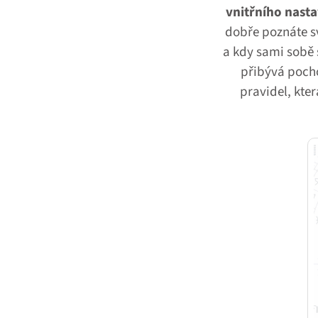
vnitřního nasta
dobře poznáte sv
a kdy sami sobě 
přibývá pocho
pravidel, kte