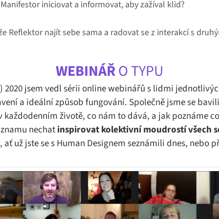
anifestor iniciovat a informovat, aby zažíval klid?
e Reflektor najít sebe sama a radovat se z interakcí s druh
WEBINÁŘ
O TYPU
) 2020 jsem vedl sérii online webinářů s lidmi jednotlivý
avení a ideální způsob fungování. Společně jsme se bavi
 v každodenním životě, co nám to dává, a jak poznáme co 
záznamu nechat
inspirovat kolektivní moudrostí všech sd
, ať už jste se s Human Designem seznámili dnes, nebo př