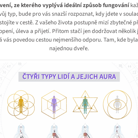
vení, ze kterého vyplývá ideální způsob fungování
kaž
ůj typ, bude pro vás snazší rozpoznat, kdy jdete v soul
stojíte v cestě. Z vašeho života postupně mizí zbytečné 
pení, úleva a přijetí. Přitom stačí jen dodržovat několi
rá vás povedou cestou nejmenšího odporu. Tam, kde byla 
najednou dveře.