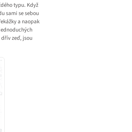
dého typu. Když
adu sami se sebou
překážky a naopak
k jednoduchých
dřív zeď, jsou