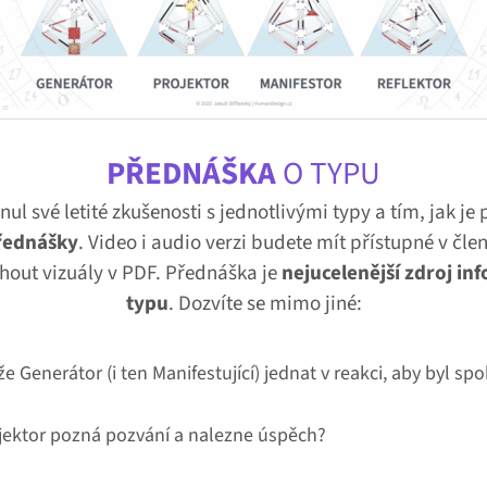
PŘEDNÁŠKA
O TYPU
ul své letité zkušenosti s jednotlivými typy a tím, jak je
řednášky
. Video i audio verzi budete mít přístupné v člen
hout vizuály v PDF. Přednáška je
nejucelenější zdroj in
typu
. Dozvíte se mimo jiné:
 Generátor (i ten Manifestující) jednat v reakci, aby byl sp
jektor pozná pozvání a nalezne úspěch?