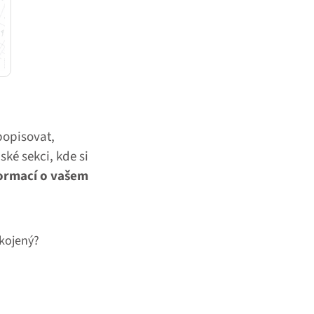
 popisovat,
ské sekci, kde si
formací o vašem
okojený?