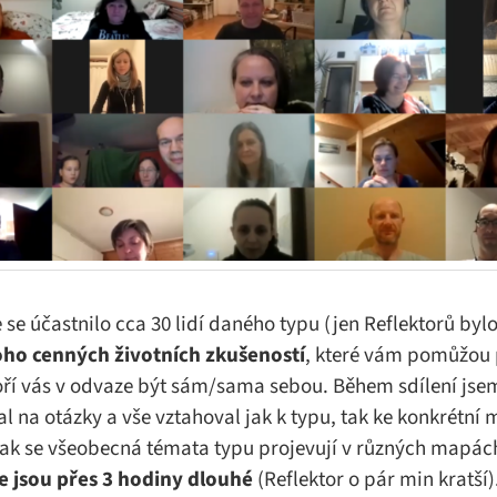
se účastnilo cca 30 lidí daného typu (jen Reflektorů byl
ho cenných životních zkušeností
, které vám pomůžou 
ří vás v odvaze být sám/sama sebou. Během sdílení jsem
l na otázky a vše vztahoval jak k typu, tak ke konkrétní 
jak se všeobecná témata typu projevují v různých mapá
 jsou přes 3 hodiny dlouhé
(Reflektor o pár min kratš