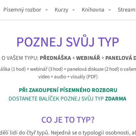
Písemný rozbor
Kurzy
Knihovna
Strea
POZNEJ SVŮJ TYP
 O VAŠEM TYPU:
PŘEDNÁŠKA
+
WEBINÁŘ
+
PANELOVÁ 
áška (1 hod) + webinář (3 hod) + panelová diskuze (2 hod) o vaše
video + audio + vizuály (PDF)
PŘI ZAKOUPENÍ PÍSEMNÉHO ROZBORU
DOSTANETE BALÍČEK POZNEJ SVŮJ TYP
ZDARMA
CO JE TO TYP?
lí lidi do čtyř typů. Nejedná se o typologii osobnosti, a