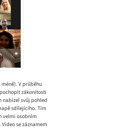
o méně). V průběhu
pochopit zákonitosti
 nabízel svůj pohled
mapě sdílejícího. Tím
ch velmi osobním
í). Video se záznamem