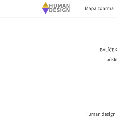
Mapa zdarma
BALÍČEK
předn
Human design dě