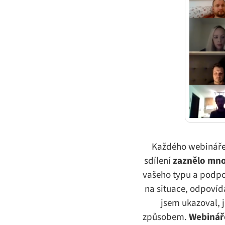
Každého webináře 
sdílení
zaznělo mno
vašeho typu a podpo
na situace, odpovída
jsem ukazoval, 
způsobem.
Webináře