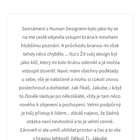
Seznámení s Human Designem bylo jako by se
na mé cestě objevila vstupní brána k mnohem
hlubšímu poznání. K průchodu branou mi však
tehdy něco chybělo ... Kurz Žít svůj design byl
jako klíč, který mi tuto bránu odemkl a já mohla
vstoupit dovnitř. Navíc mám všechny podklady
u sebe, vše je natočené a mohu si cokoli znovu
poslechnout a dohledat. Jak říkáš, Jakube, i když
to člověk sleduje po několikáté, vždy je tam něco
nového k objevení a pochopení. Velmi podpůrný
je tvůj přístup k lidem... dáváš najevo, že žádná
otázka není nevhodná a to je velmi cenné.
Zároveň si ale umíš uhlídat prostor a čas a to vše
s hravou lehkostí. Děkuji Ti, Jakube