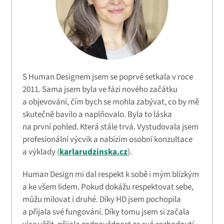
S Human Designem jsem se poprvé setkala v roce
2011. Sama jsem byla ve fázi nového začátku
a objevování, čím bych se mohla zabývat, co by mě
skutečně bavilo a naplňovalo. Byla to láska
na první pohled. Která stále trvá. Vystudovala jsem
profesionální výcvik a nabízím osobní konzultace
a výklady (
karlarudzinska.cz
).
Human Design mi dal respekt k sobě i mým blízkým
a ke všem lidem. Pokud dokážu respektovat sebe,
můžu milovat i druhé. Díky HD jsem pochopila
a přijala své fungování. Díky tomu jsem si začala