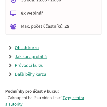
Středa: 18:00 - 20:00
8x
webinář
Max. počet účastníků:
25
Obsah kurzu
Jak kurz probíhá
Průvodci kurzu
Další běhy kurzu
Podmínky pro účast v kurzu:
-
Zakoupení balíčku video-lekcí
Typy, centra
a autority