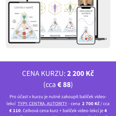
CENA KURZU:
2 200 Kč
(cca
€ 88
)
Pro účast v kurzu je nutné zakoupit balíček video-
lekcí
TYPY, CENTRA, AUTORITY
- cena
2 700 Kč
/ cca
€ 110
. Celková cena kurz + balíček video-lekcí je
4