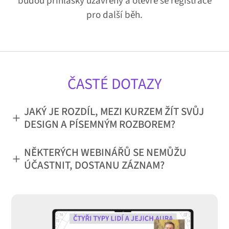
budou přihlášky uzavřeny a otevře se registrace
pro další běh.
ČASTÉ DOTAZY
JAKÝ JE ROZDÍL, MEZI KURZEM ŽÍT SVŮJ
DESIGN A PÍSEMNÝM ROZBOREM?
NĚKTERÝCH WEBINÁŘŮ SE NEMŮŽU
ÚČASTNIT, DOSTANU ZÁZNAM?