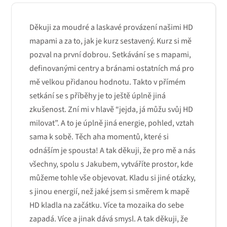
Děkuji za moudré a laskavé provázení našimi HD
mapami a za to, jak je kurz sestavený. Kurz si mě
pozval na první dobrou. Setkávání se s mapami,
definovanými centry a bránami ostatních má pro
mě velkou přidanou hodnotu. Takto v přímém
setkání se s příběhy je to ještě úplně jiná
zkušenost. Zní mi v hlavě “jejda, já můžu svůj HD
milovat”. A to je úplně jiná energie, pohled, vztah
sama k sobě. Těch aha momentů, které si
odnáším je spousta! A tak děkuji, že pro mě a nás
všechny, spolu s Jakubem, vytváříte prostor, kde
můžeme tohle vše objevovat. Kladu si jiné otázky,
s jinou energií, než jaké jsem si směrem k mapě
HD kladla na začátku. Více ta mozaika do sebe
zapadá. Více a jinak dává smysl. A tak děkuji, že