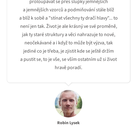
proloupávat se přes slupky jemnějších
a jemnějších vzorců a podmiňování stále blíž
a blíž k sobě a "stínat všechny ty dračí hlavy"... to
není jen tak. Život je ale krásný ve své proměně,
jak ty staré struktury a věci nahrazuje to nové,
neočekávané a i když to může být výzva, tak
jediné co je třeba, je zjistit kde se ještě držím
a pustit se, to je vše, se vším ostatním už si život
hravě poradí.
Robin Lysek