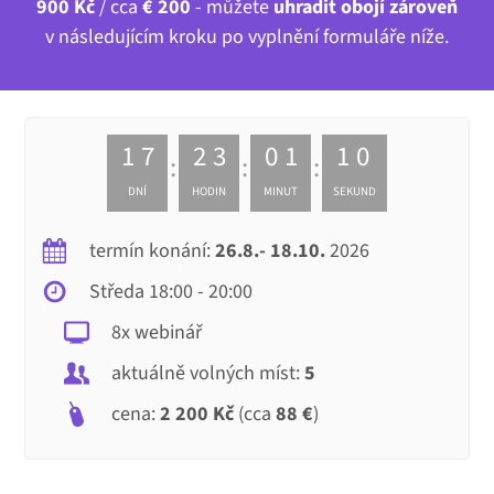
900 Kč
/ cca
€ 200
- můžete
uhradit obojí zároveň
v následujícím kroku po vyplnění formuláře níže.
1
7
2
3
0
1
0
9
DNÍ
HODIN
MINUT
SEKUND
termín konání:
26.8.- 18.10.
2026
Středa 18:00 - 20:00
8x webinář
aktuálně volných míst:
5
cena:
2 200 Kč
(cca
88 €
)