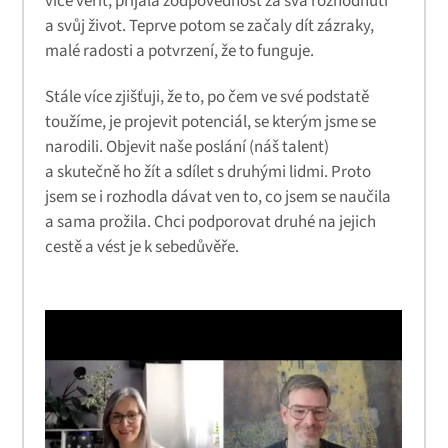
více věřit, přijala zodpovědnost za svá rozhodnutí
a svůj život. Teprve potom se začaly dít zázraky,
malé radosti a potvrzení, že to funguje.
Stále více zjišťuji, že to, po čem ve své podstatě
toužíme, je projevit potenciál, se kterým jsme se
narodili. Objevit naše poslání (náš talent)
a skutečně ho žít a sdílet s druhými lidmi. Proto
jsem se i rozhodla dávat ven to, co jsem se naučila
a sama prožila. Chci podporovat druhé na jejich
cestě a vést je k sebedůvěře.