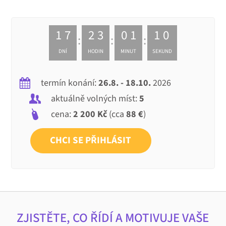
1
7
2
3
0
1
0
9
DNÍ
HODIN
MINUT
SEKUND
termín konání:
26.8. - 18.10.
2026
aktuálně volných míst:
5
cena:
2 200 Kč
(cca
88 €
)
CHCI SE PŘIHLÁSIT
ZJISTĚTE, CO ŘÍDÍ A MOTIVUJE VAŠE